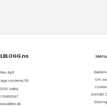
ILBLOGG.
no
Men
Reklam
Om os
Cookie
Kontakt 
Sitema
www.klikko.dk