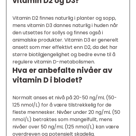
vitamin D2 og D3?
Vitamin D2 finnes naturlig i planter og sopp,
mens vitamin D3 dannes naturlig i huden når
den utsettes for sollys og finnes også i
animalske produkter. Vitamin D3 er generelt
ansett som mer effektivt enn D2, da det har
større biotilgjengelighet og bedre evne til å
regulere vitamin D-metabolismen.
Hva er anbefalte nivåer av
vitamin D i blodet?
Normalt anses et nivå på 20-50 ng/mL (50-
125 nmol/L) for å være tilstrekkelig for de
fleste mennesker. Nivåer under 20 ng/mL (50
nmol/L) betraktes som mangelfullt, mens
nivåer over 50 ng/mL (125 nmol/L) kan være
overdreven og potensielt skadelig.