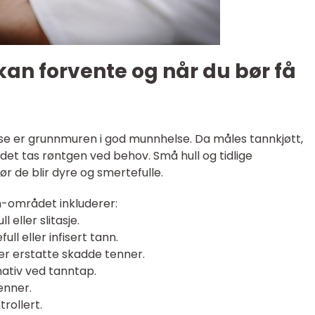
an forvente og når du bør få
else er grunnmuren i god munnhelse. Da måles tannkjøtt,
det tas røntgen ved behov. Små hull og tidlige
 de blir dyre og smertefulle.
-området inkluderer:
 eller slitasje.
ull eller infisert tann.
ler erstatte skadde tenner.
nativ ved tanntap.
enner.
rollert.