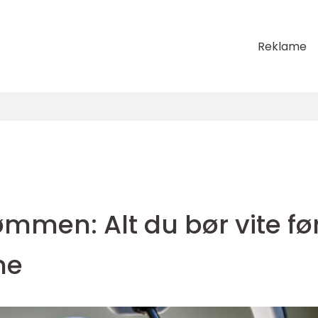
Reklame
ømmen: Alt du bør vite fø
me