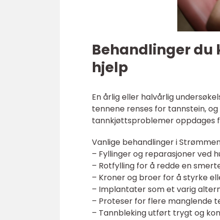
Behandlinger du k
hjelp
En årlig eller halvårlig undersøk
tennene renses for tannstein, og 
tannkjøttsproblemer oppdages før
Vanlige behandlinger i Strømmen
– Fyllinger og reparasjoner ved hull
– Rotfylling for å redde en smertef
– Kroner og broer for å styrke el
– Implantater som et varig alter
– Proteser for flere manglende t
– Tannbleking utført trygt og kont