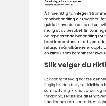
Å finne riktig tannlege i Strøm
tannbehandling gir trygghet, fo
guide til hva du kan se etter, h
mulig ut av besøket. En tannlege
og reparerende behandling for v
bred kompetanse, kort ventetid, 
refusjon når vilkårene er oppfyl
en klinikk som kombinerer kvalit
Slik velger du ri
Et godt førstevalg har tre kjenne
Faglig bredde betyr at klinikken
som rotfylling, kroner, broer og 
forklaring, realistiske alternativ
handler om kort ventetid, mulighe