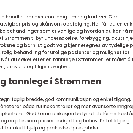
men handler om mer enn ledig time og kort vei. God
rutsigbar pris og skånsom oppfølging. Her får du en enk
vilke behandlinger som er vanlige og hvordan du kan få 
 i Strømmen tilbyr undersøkelse, forebygging, akutt hje
oksne og barn. Et godt valg kjennetegnes av tydelige pr
rolig behandling for urolige pasienter og mulighet for
t. Når du søker etter en tannlege i Strømmen, er målet å 
et, omsorg og tilgjengelighet.
ktig tannlege i Strømmen
tegn: faglig bredde, god kommunikasjon og enkel tilgang.
 håndterer både rutinekontroller og mer avanserte inngre
implantater. God kommunikasjon betyr at du får en forståe
er og en plan som passer budsjett og behov. Enkel tilgang
t for akutt hjelp og praktiske åpningstider.