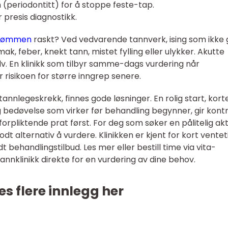
(periodontitt) for å stoppe feste-tap.
presis diagnostikk.
trømmen
raskt? Ved vedvarende tannverk, ising som ikke 
mak, feber, knekt tann, mistet fylling eller ulykker. Akutte
lv. En klinikk som tilbyr samme-dags vurdering når
r risikoen for større inngrep senere.
tannlegeskrekk, finnes gode løsninger. En rolig start, kort
og bedøvelse som virker før behandling begynner, gir kontr
orpliktende prat først. For deg som søker en pålitelig akt
odt alternativ å vurdere. Klinikken er kjent for kort ventet
 behandlingstilbud. Les mer eller bestill time via vita-
Tannklinikk direkte for en vurdering av dine behov.
es flere innlegg her