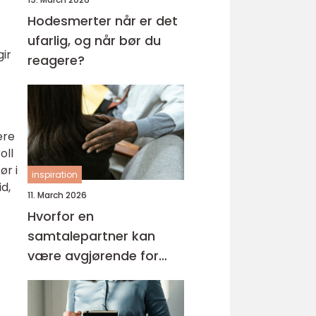
Hodesmerter når er det
ufarlig, og når bør du
gir
reagere?
ere
oll
ør i
inspiration
id,
11. March 2026
Hvorfor en
samtalepartner kan
være avgjørende for
hverdagsmestring