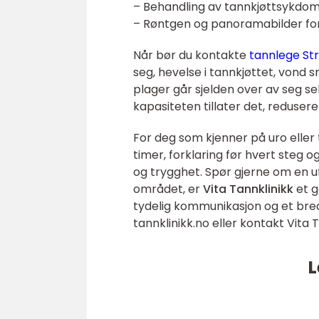
– Behandling av tannkjøttsykdom 
– Røntgen og panoramabilder for 
Når bør du kontakte
tannlege S
seg, hevelse i tannkjøttet, vond s
plager går sjelden over av seg se
kapasiteten tillater det, redusere
For deg som kjenner på uro eller 
timer, forklaring før hvert steg 
og trygghet. Spør gjerne om en uf
området, er
Vita Tannklinikk
et g
tydelig kommunikasjon og et bredt
tannklinikk.no eller kontakt Vita 
L