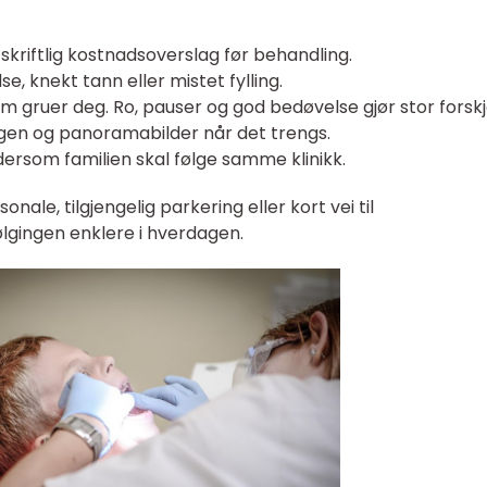
 skriftlig kostnadsoverslag før behandling.
e, knekt tann eller mistet fylling.
 gruer deg. Ro, pauser og god bedøvelse gjør stor forskje
gen og panoramabilder når det trengs.
rsom familien skal følge samme klinikk.
onale, tilgjengelig parkering eller kort vei til
ølgingen enklere i hverdagen.