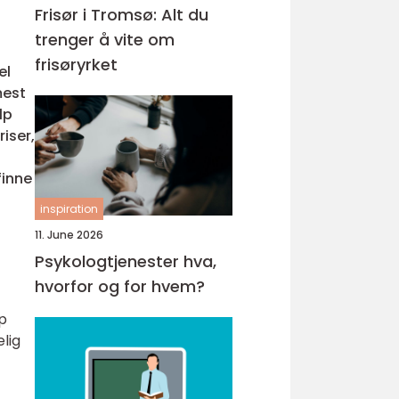
Frisør i Tromsø: Alt du
trenger å vite om
frisøryrket
el
mest
lp
iser,
finne
inspiration
11. June 2026
Psykologtjenester hva,
hvorfor og for hvem?
p
lig