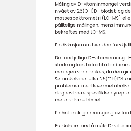
Måling av D-vitaminmangel verdie
nivået av 25(OH)D i blodet, og d
massespektrometri (LC-MS) elle
pålitelige målingen, mens immun
bekreftes med LC-MS.
En diskusjon om hvordan forskjell
De forskjellige D-vitaminmangel-
stede og kan bidra til å bedømme
målingen som brukes, da den gir 
Serumkalsidiol eller 25(OH)D3 kan
problemer med levermetabolismen
diagnostisere spesifikke nyrepr
metabolismetrinnet.
En historisk gjennomgang av ford
Fordelene med å måle D-vitaminma