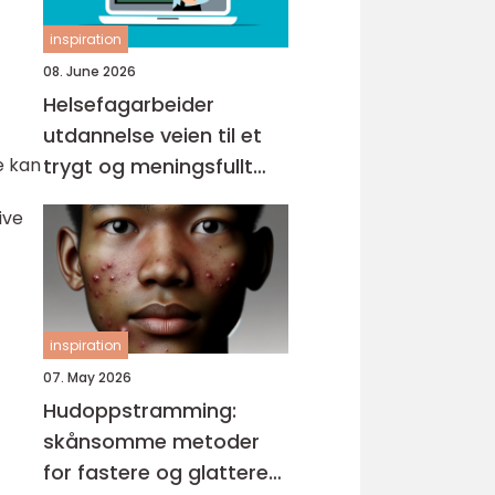
inspiration
08. June 2026
Helsefagarbeider
utdannelse veien til et
e kan
trygt og meningsfullt
yrke
ive
inspiration
07. May 2026
Hudoppstramming:
skånsomme metoder
for fastere og glattere