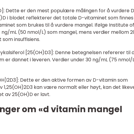
D]: Dette er den mest populære målingen for å vurdere 
D i blodet reflekterer det totale D-vitaminet som finnes 
inet som brukes til å vurdere mangel. Ifølge Institute o
20 ng/mL (50 nmol/L) som mangel, mens verdier mellom 
som insuffisiens.
sykalsiferol [25(OH)D3]: Denne betegnelsen refererer til 
m er dannet i leveren. Verdier under 30 ng/mL (75 nmol/
5(OH)2D3]: Dette er den aktive formen av D-vitamin som
v 1,25(OH)2D3 kan være normalt eller høyt, kan det likev
t av 25(OH)D er lavt.
inger om «d vitamin mangel