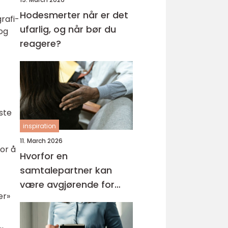
Hodesmerter når er det
rafi-
ufarlig, og når bør du
og
reagere?
ste
inspiration
11. March 2026
or å
Hvorfor en
samtalepartner kan
være avgjørende for
er»
hverdagsmestring