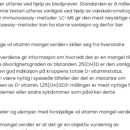
r utføres ved hjelp av blodprøver. Standarden er å måle
enne testen utføres vanligvis ved hjelp av væskekromatog
r immunoassay-metoder. LC-MS gir den mest nøyaktige 
oassay-metoder kan ha større variasjon og derfor bør
ige «d vitamin mangel verdier» skiller seg fra hverandre
verdiene gir informasjon om hvorvidt det er en mangel til
 alvorlighetsgraden av tilstanden. 25(OH)D er den vanlig
en god indikasjon på kroppens totale D-vitaminstatus.
 være nyttig i spesielle tilfeller der det er mistanke om
 av D-vitamin. 1,25(OH)2D3-målinger er mest nyttige f
oblemer eller andre sykdommer som påvirker dette
eler og ulemper med forskjellige «d vitamin mangel verdi
ngel verdier er at det gir en objektiv vurdering av