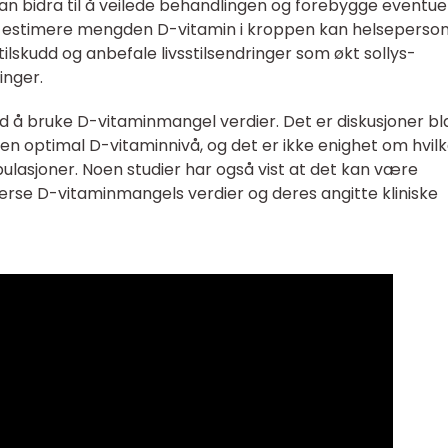
n bidra til å veilede behandlingen og forebygge eventue
 estimere mengden D-vitamin i kroppen kan helseperson
ilskudd og anbefale livsstilsendringer som økt sollys-
inger.
 å bruke D-vitaminmangel verdier. Det er diskusjoner bl
n optimal D-vitaminnivå, og det er ikke enighet om hvil
opulasjoner. Noen studier har også vist at det kan være
se D-vitaminmangels verdier og deres angitte kliniske