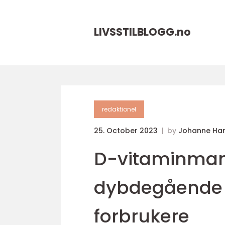
LIVSSTILBLOGG.
no
redaktionel
25. October 2023
by
Johanne Ha
D-vitaminmang
dybdegående a
forbrukere