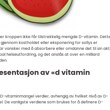
er kroppen ikke får tilstrekkelig mengde D-vitamin. Dett
 gjennom kostholdet eller eksponering for sollys er
 har vansker med å absorbere eller omdanne det til sin akt
l helseutfordring, og det anslås at over en milliard
den.
esentasjon av «d vitamin
er D-vitaminmangel verdier, avhengig av hvilket nivå av D-
. De vanligste verdiene som brukes for å definere D-