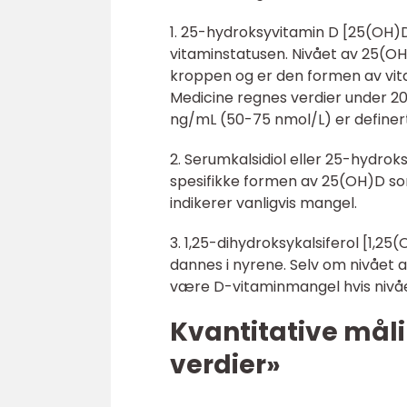
1. 25-hydroksyvitamin D [25(OH)
vitaminstatusen. Nivået av 25(OH)
kroppen og er den formen av vitam
Medicine regnes verdier under 
ng/mL (50-75 nmol/L) er definert 
2. Serumkalsidiol eller 25-hydrok
spesifikke formen av 25(OH)D so
indikerer vanligvis mangel.
3. 1,25-dihydroksykalsiferol [1,2
dannes i nyrene. Selv om nivået a
være D-vitaminmangel hvis nivåe
Kvantitative mål
verdier»