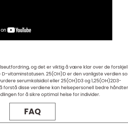
eutfordring, og det er viktig å være klar over de forskjel
e D-vitaminstatusen. 25(OH)D er den vanligste verdien s
 vurdere serumkalsidiol eller 25(OH)D3 og 1,25(OH)2D3-
Ved å forstå disse verdiene kan helsepersonell bedre håndte
ingen for å sikre optimal helse for individer.
FAQ