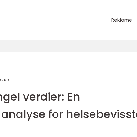
Reklame
nsen
el verdier: En
nalyse for helsebevisst