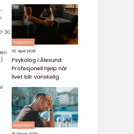
hud
D-
i
f
20-30
inspiration
02. April 2026
den
L)
Psykolog i Ålesund:
Profesjonell hjelp når
livet blir vanskelig
el
inspiration
19. March 2026