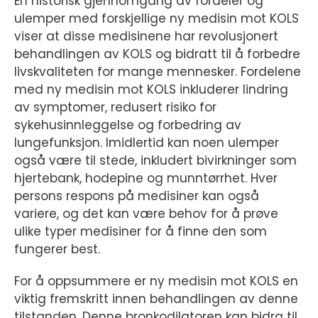
En historisk gjennomgang av fordeler og
ulemper med forskjellige ny medisin mot KOLS
viser at disse medisinene har revolusjonert
behandlingen av KOLS og bidratt til å forbedre
livskvaliteten for mange mennesker. Fordelene
med ny medisin mot KOLS inkluderer lindring
av symptomer, redusert risiko for
sykehusinnleggelse og forbedring av
lungefunksjon. Imidlertid kan noen ulemper
også være til stede, inkludert bivirkninger som
hjertebank, hodepine og munntørrhet. Hver
persons respons på medisiner kan også
variere, og det kan være behov for å prøve
ulike typer medisiner for å finne den som
fungerer best.
For å oppsummere er ny medisin mot KOLS en
viktig fremskritt innen behandlingen av denne
tilstanden. Denne bronkodilatoren kan bidra til