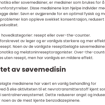
otika eller sovemedisiner, er medisiner som brukes for å
nforstyrrelser. Disse medisinene kan hjelpe individer me
egge deler. Søvn er avgjørende for en optimal fysisk og m
vnproblemer kan oppleve svekket konsentrasjon, redusert
vskvalitet.
o hovedkategorier: resept eller over-the-counter.
orskrevet av leger og er vanligvis sterkere og mer effek
 resept. Noen av de vanligste reseptbelagte søvemedisin
ypnotika og melatoninreseptoragonister. Over-the-count
s uten resept, men har vanligvis en mildere effekt.
itet av søvemedisin
belagte medisinene har vært en vanlig behandling for
ved å øke aktiviteten til et nevrotransmitterstoff kjent s
entralnervesystemet. Dette reduserer angst og induse
 noen av de mest kjente benzodiazepinene.