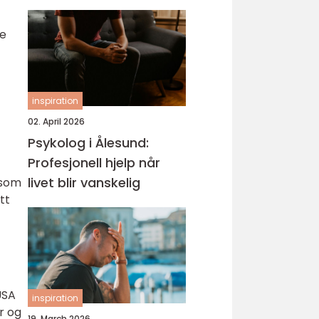
hud
De
inspiration
02. April 2026
Psykolog i Ålesund:
Profesjonell hjelp når
livet blir vanskelig
 som
tt
USA
inspiration
r og
19. March 2026