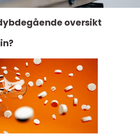
 dybdegående oversikt
in?