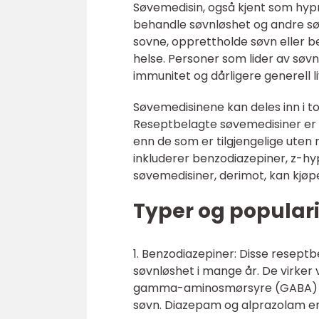
Søvemedisin, også kjent som hypn
behandle søvnløshet og andre søv
sovne, opprettholde søvn eller b
helse. Personer som lider av sø
immunitet og dårligere generell li
Søvemedisinene kan deles inn i t
Reseptbelagte søvemedisiner er f
enn de som er tilgjengelige uten
inkluderer benzodiazepiner, z-h
søvemedisiner, derimot, kan kjøpe
Typer og popular
1. Benzodiazepiner: Disse resept
søvnløshet i mange år. De virker 
gamma-aminosmørsyre (GABA) i s
søvn. Diazepam og alprazolam er