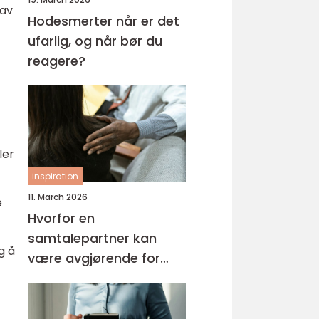
 av
Hodesmerter når er det
ufarlig, og når bør du
reagere?
ler
inspiration
11. March 2026
e
Hvorfor en
samtalepartner kan
g å
være avgjørende for
hverdagsmestring