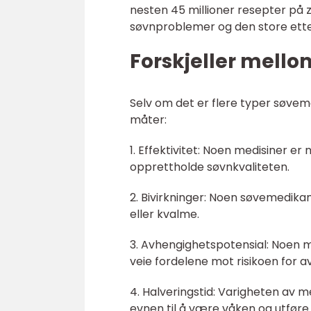
nesten 45 millioner resepter på z
søvnproblemer og den store ette
Forskjeller mell
Selv om det er flere typer søvemed
måter:
1. Effektivitet: Noen medisiner er
opprettholde søvnkvaliteten.
2. Bivirkninger: Noen søvemedika
eller kvalme.
3. Avhengighetspotensial: Noen m
veie fordelene mot risikoen for a
4. Halveringstid: Varigheten av m
evnen til å være våken og utføre 