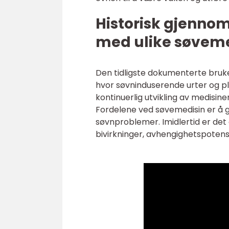
Historisk gjenno
med ulike søveme
Den tidligste dokumenterte bruke
hvor søvninduserende urter og pl
kontinuerlig utvikling av medisin
Fordelene ved søvemedisin er å gi
søvnproblemer. Imidlertid er de
bivirkninger, avhengighetspotensi