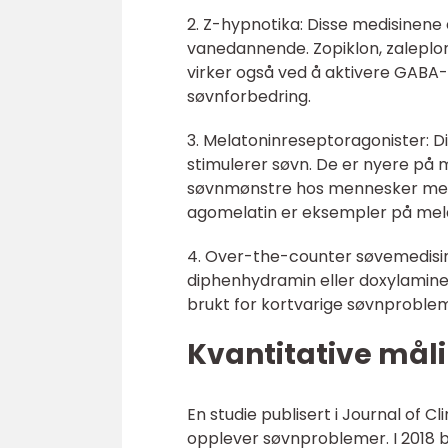
2. Z-hypnotika: Disse medisinen
vanedannende. Zopiklon, zaleplo
virker også ved å aktivere GABA
søvnforbedring.
3. Melatoninreseptoragonister: D
stimulerer søvn. De er nyere på m
søvnmønstre hos mennesker med s
agomelatin er eksempler på mel
4. Over-the-counter søvemedisine
diphenhydramin eller doxylamine s
brukt for kortvarige søvnprobleme
Kvantitative mål
En studie publisert i Journal of C
opplever søvnproblemer. I 2018 b