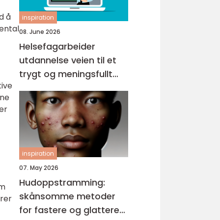
d å
inspiration
ental
08. June 2026
Helsefagarbeider
utdannelse veien til et
trygt og meningsfullt
tive
yrke
ene
er
inspiration
07. May 2026
Hudoppstramming:
om
skånsomme metoder
rer
for fastere og glattere