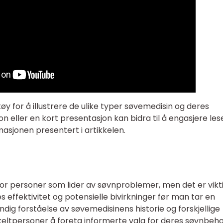
øy for å illustrere de ulike typer søvemedisin og deres
 eller en kort presentasjon kan bidra til å engasjere le
asjonen presentert i artikkelen.
for personer som lider av søvnproblemer, men det er vikt
es effektivitet og potensielle bivirkninger før man tar en
dig forståelse av søvemedisinens historie og forskjellige
nkeltpersoner å foreta informerte valg for deres søvnbeho