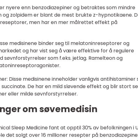
e er nyere enn benzodiazepiner og betraktes som mindre
n og zolpidem er blant de mest brukte z-hypnotikaene. 
-reseptorer, men har en mer målrettet effekt på
isse medisinene binder seg til melatoninreseptorer og
arkedet og har vist seg å være effektive for å regulere
øvnforstyrrelser som f.eks. jetlag. Ramelteon og
atoninreseptoragonister.
r: Disse medisinene inneholder vanligvis antihistaminer
uccinate. De har en mild sløvende effekt og blir stort se
r eller milde søvnforstyrrelser.
inger om søvemedisin
linical Sleep Medicine fant at opptil 30% av befolkningen i 
le det solgt over 16 millioner resepter på benzodiazepine