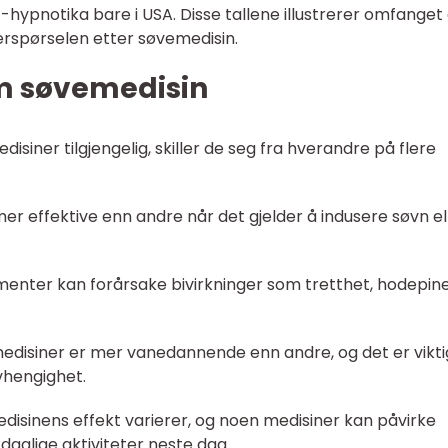
-hypnotika bare i USA. Disse tallene illustrerer omfanget
rspørselen etter søvemedisin.
om søvemedisin
isiner tilgjengelig, skiller de seg fra hverandre på flere
 mer effektive enn andre når det gjelder å indusere søvn el
menter kan forårsake bivirkninger som tretthet, hodepin
edisiner er mer vanedannende enn andre, og det er vikti
vhengighet.
edisinens effekt varierer, og noen medisiner kan påvirke
daglige aktiviteter neste dag.