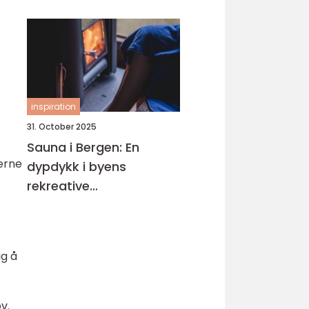
inspiration
31. October 2025
Sauna i Bergen: En
serne
dypdykk i byens
rekreative
badstuemuligheter
ig å
v.