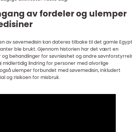
mgang av fordeler og ulemper
disiner
n av søvemedisin kan dateres tilbake til det gamle Egypt
anter ble brukt. Gjennom historien har det vært en
er og behandlinger for søvnløshet og andre søvnforstyrrel
 midlertidig lindring for personer med alvorlige
t også ulemper forbundet med søvemedisin, inkludert
al og risikoen for misbruk.