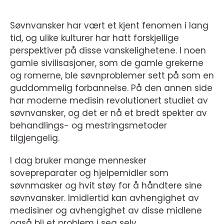
Søvnvansker har vært et kjent fenomen i lang
tid, og ulike kulturer har hatt forskjellige
perspektiver på disse vanskelighetene. I noen
gamle sivilisasjoner, som de gamle grekerne
og romerne, ble søvnproblemer sett på som en
guddommelig forbannelse. På den annen side
har moderne medisin revolutionert studiet av
søvnvansker, og det er nå et bredt spekter av
behandlings- og mestringsmetoder
tilgjengelig.
I dag bruker mange mennesker
sovepreparater og hjelpemidler som
søvnmasker og hvit støy for å håndtere sine
søvnvansker. Imidlertid kan avhengighet av
medisiner og avhengighet av disse midlene
også bli et problem i seg selv.