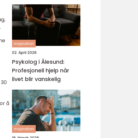
hud
ag,
.
rne
inspiration
02. April 2026
Psykolog i Ålesund:
Profesjonell hjelp når
livet blir vanskelig
 30
or å
inspiration
19. March 2026