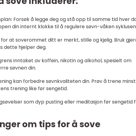
 å sove inkluderer:
plan: Forsøk å legge deg og stå opp til samme tid hver d
ppen din internt klokke til å regulere søvn-våken syklusen
for at soverommet ditt er mørkt, stille og kjølig. Bruk gje
 dette hjelper deg.
rens inntaket av koffein, nikotin og alkohol, spesielt om
yrre søvnen din.
trening kan forbedre søvnkvaliteten din. Prøv å trene minst
ns trening like før sengetid.
gsøvelser som dyp pusting eller meditasjon før sengetid f
nger om tips for å sove