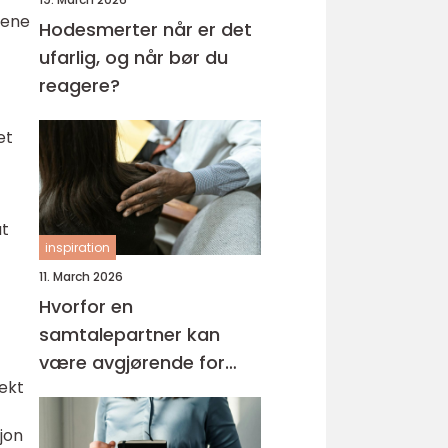
iene
Hodesmerter når er det
ufarlig, og når bør du
reagere?
et
at
inspiration
11. March 2026
Hvorfor en
samtalepartner kan
være avgjørende for
fekt
hverdagsmestring
jon