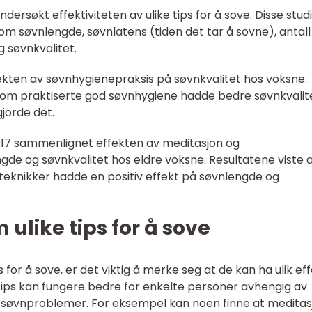
ndersøkt effektiviteten av ulike tips for å sove. Disse stud
om søvnlengde, søvnlatens (tiden det tar å sovne), antall
 søvnkvalitet.
fekten av søvnhygienepraksis på søvnkvalitet hos voksne.
 som praktiserte god søvnhygiene hadde bedre søvnkvalit
jorde det.
2017 sammenlignet effekten av meditasjon og
de og søvnkvalitet hos eldre voksne. Resultatene viste 
eknikker hadde en positiv effekt på søvnlengde og
 ulike tips for å sove
s for å sove, er det viktig å merke seg at de kan ha ulik ef
tips kan fungere bedre for enkelte personer avhengig av
g søvnproblemer. For eksempel kan noen finne at meditas