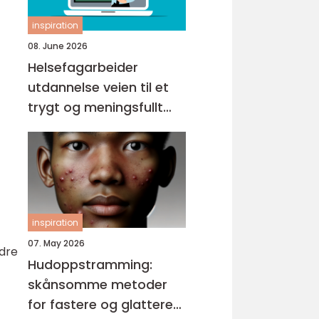
inspiration
08. June 2026
Helsefagarbeider
utdannelse veien til et
trygt og meningsfullt
yrke
inspiration
07. May 2026
edre
Hudoppstramming:
skånsomme metoder
for fastere og glattere