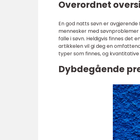
Overordnet oversik
En god natts søvn er avgjørende 
mennesker med søvnproblemer so
falle i søvn. Heldigvis finnes det 
artikkelen vil gi deg en omfattende
typer som finnes, og kvantitative
Dybdegående pres