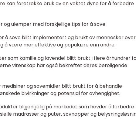
re kan foretrekke bruk av en vektet dyne for å forbedre
 og ulemper med forskjellige tips for å sove
 for å sove blitt implementert og brukt av mennesker over
eg å være mer effektive og populære enn andre.
er som kamille og lavendel blitt brukt i flere århundrer f
rne vitenskap har også bekreftet deres beroligende
 medisiner og sovemidler blitt brukt for å behandle
nskede bivirkninger og potensial for avhengighet.
produkter tilgjengelig på markedet som hevder å forbedre
sielle madrasser og puter, søvnapper og belysningsløsnin