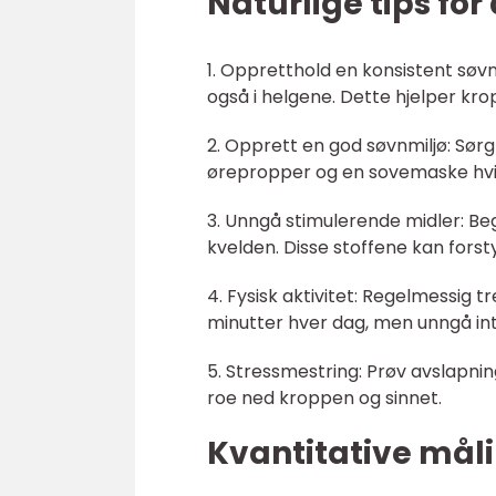
Naturlige tips for
1. Oppretthold en konsistent søvn
også i helgene. Dette hjelper kro
2. Opprett en god søvnmiljø: Sørg 
ørepropper og en sovemaske hvis
3. Unngå stimulerende midler: Beg
kvelden. Disse stoffene kan forst
4. Fysisk aktivitet: Regelmessig 
minutter hver dag, men unngå inte
5. Stressmestring: Prøv avslapnin
roe ned kroppen og sinnet.
Kvantitative måli