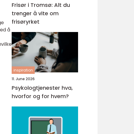
Frisør i Tromsø: Alt du
trenger å vite om
frisøryrket
ge
med å
hvilke
inspiration
11. June 2026
Psykologtjenester hva,
hvorfor og for hvem?