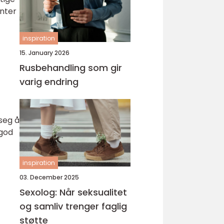
anter
inspiration
15. January 2026
Rusbehandling som gir
varig endring
 seg å
 god
inspiration
03. December 2025
Sexolog: Når seksualitet
og samliv trenger faglig
støtte