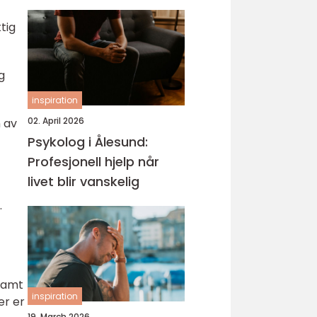
hud
ktig
g
inspiration
02. April 2026
n av
t
Psykolog i Ålesund:
Profesjonell hjelp når
livet blir vanskelig
.
 samt
inspiration
er er
19. March 2026