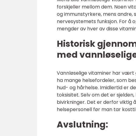
forskjeller mellom dem. Noen vita
og immunstyrkere, mens andre, s
nervesystemets funksjon. For å op
mengder av hver av disse vitami
Historisk gjenno
med vannløselige
Vannløselige vitaminer har vært gj
ha mange helsefordeler, som be
hud- og hårhelse. Imidlertid er 
toksisitet. Selv om det er sjelden,
bivirkninger. Det er derfor vikti
helsepersonell før man tar kostti
Avslutning: