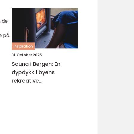
a de
e på.
inspiration
31. October 2025
Sauna i Bergen: En
dypdykk i byens
rekreative
badstuemuligheter