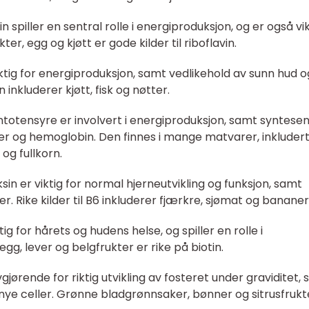
in spiller en sentral rolle i energiproduksjon, og er også vi
er, egg og kjøtt er gode kilder til riboflavin.
viktig for energiproduksjon, samt vedlikehold av sunn hud o
 inkluderer kjøtt, fisk og nøtter.
ntotensyre er involvert i energiproduksjon, samt syntese
 og hemoglobin. Den finnes i mange matvarer, inkluder
og fullkorn.
ksin er viktig for normal hjerneutvikling og funksjon, samt
 Rike kilder til B6 inkluderer fjærkre, sjømat og bananer
ktig for hårets og hudens helse, og spiller en rolle i
g, lever og belgfrukter er rike på biotin.
vgjørende for riktig utvikling av fosteret under graviditet,
 nye celler. Grønne bladgrønnsaker, bønner og sitrusfrukt