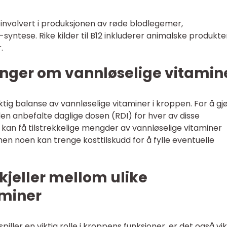
r involvert i produksjonen av røde blodlegemer,
yntese. Rike kilder til B12 inkluderer animalske produkte
.
inger om vannløselige vitamin
ktig balanse av vannløselige vitaminer i kroppen. For å gj
en anbefalte daglige dosen (RDI) for hver av disse
kan få tilstrekkelige mengder av vannløselige vitaminer
en noen kan trenge kosttilskudd for å fylle eventuelle
kjeller mellom ulike
aminer
piller en viktig rolle i kroppens funksjoner, er det også vi