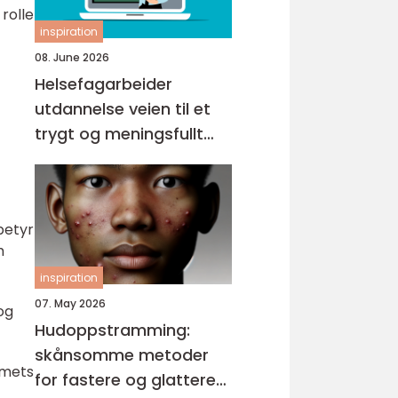
 rolle
inspiration
08. June 2026
Helsefagarbeider
utdannelse veien til et
trygt og meningsfullt
yrke
betyr
m
inspiration
07. May 2026
og
Hudoppstramming:
skånsomme metoder
emets
for fastere og glattere