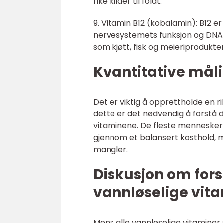
rike kilder til folat.
9. Vitamin B12 (kobalamin): B12 e
nervesystemets funksjon og DNA-s
som kjøtt, fisk og meieriprodukter
Kvantitative mål
Det er viktig å opprettholde en ri
dette er det nødvendig å forstå d
vitaminene. De fleste mennesker 
gjennom et balansert kosthold, m
mangler.
Diskusjon om fors
vannløselige vit
Mens alle vannløselige vitaminer s