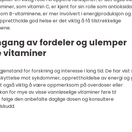
miner, som vitamin C, er kjent for sin rolle som antioksid
om B-vitaminene, er mer involvert i energiproduksjon og
prettholde god helse er det viktig å få tilstrekkelige
nene.
mgang av fordeler og ulemper
 vitaminer
enstand for forskning og interesse i lang tid. De har vist
skyttelse mot sykdommer, opprettholdelse av energi og
det også viktig å være oppmerksom på overdoser eller
 kan for mye av visse vannløselige vitaminer føre til
g å følge den anbefalte daglige dosen og konsultere
lskudd.