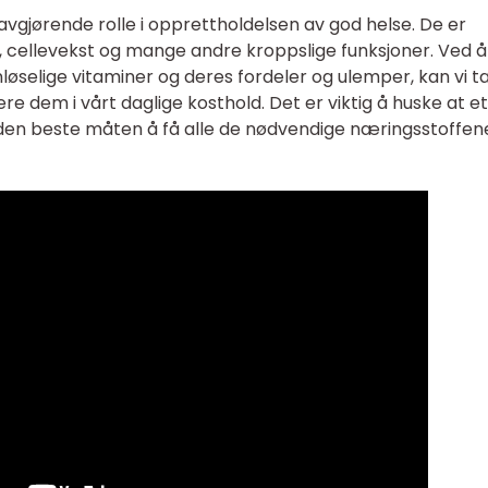
 avgjørende rolle i opprettholdelsen av god helse. De er
 cellevekst og mange andre kroppslige funksjoner. Ved å
nløselige vitaminer og deres fordeler og ulemper, kan vi t
re dem i vårt daglige kosthold. Det er viktig å huske at et
 den beste måten å få alle de nødvendige næringsstoffen