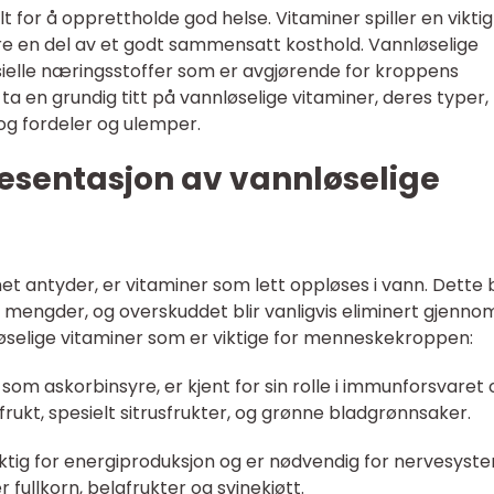
t for å opprettholde god helse. Vitaminer spiller en viktig
re en del av et godt sammensatt kosthold. Vannløselige
sielle næringsstoffer som er avgjørende for kroppens
i ta en grundig titt på vannløselige vitaminer, deres typer,
 og fordeler og ulemper.
esentasjon av vannløselige
et antyder, er vitaminer som lett oppløses i vann. Dette 
re mengder, og overskuddet blir vanligvis eliminert gjenno
nløselige vitaminer som er viktige for menneskekroppen:
t som askorbinsyre, er kjent for sin rolle i immunforsvaret 
frukt, spesielt sitrusfrukter, og grønne bladgrønnsaker.
 viktig for energiproduksjon og er nødvendig for nervesyst
er fullkorn, belgfrukter og svinekjøtt.