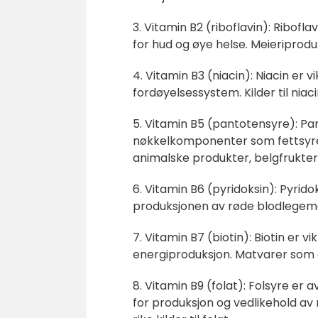
3. Vitamin B2 (riboflavin): Riboflav
for hud og øye helse. Meieriprodukt
4. Vitamin B3 (niacin): Niacin er 
fordøyelsessystem. Kilder til niacin
5. Vitamin B5 (pantotensyre): Pa
nøkkelkomponenter som fettsyrer
animalske produkter, belgfrukter 
6. Vitamin B6 (pyridoksin): Pyrido
produksjonen av røde blodlegemer.
7. Vitamin B7 (biotin): Biotin er vi
energiproduksjon. Matvarer som eg
8. Vitamin B9 (folat): Folsyre er a
for produksjon og vedlikehold av