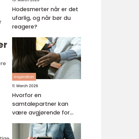
Hodesmerter når er det
ufarlig, og når bør du
r
reagere?
er
øre
inspiration
11. March 2026
Hvorfor en
samtalepartner kan
være avgjørende for
hverdagsmestring
ktige