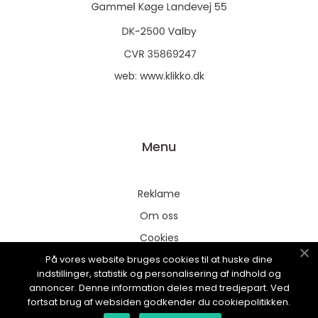
web:
www.klikko.dk
Menu
Reklame
Om oss
Cookies
På vores website bruges cookies til at huske dine
Kontakt Oss
indstillinger, statistik og personalisering af indhold og
Sitemap
annoncer. Denne information deles med tredjepart. Ved
fortsat brug af websiden godkender du cookiepolitikken.